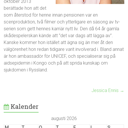
oktober 2013
berättade hon att det
som återstod för henne innan pensionen var en
scenproduktion, två filmer och ytterligare en säsong av tv-
serien som gett hennes karriär nytt liv. Den då 64 år gamla
skådespelerskan kände att ”det var dags att lägga av”.
Kanske kommer hon istället att ägna sig än mer åt den
välgörenhet hon redan tidigare varit involverad i. Bland annat
är hon ambassadör för UNICEF, och specialiserar sig på
aidsepidemin i Kongo och på att sprida kunskap om
sjukdomen i Ryssland.
Jessica Ennis
→
Kalender
augusti 2026
M
T
O
T
F
L
S