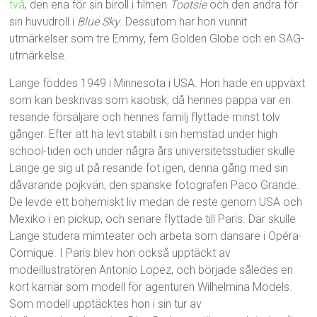
två
, den ena för sin biroll i filmen
Tootsie
och den andra för
sin huvudroll i
Blue Sky
. Dessutom har hon vunnit
utmärkelser som tre Emmy, fem Golden Globe och en SAG-
utmärkelse.
Lange föddes 1949 i Minnesota i USA. Hon hade en uppväxt
som kan beskrivas som kaotisk, då hennes pappa var en
resande försäljare och hennes familj flyttade minst tolv
gånger. Efter att ha levt stabilt i sin hemstad under high
school-tiden och under några års universitetsstudier skulle
Lange ge sig ut på resande fot igen, denna gång med sin
dåvarande pojkvän, den spanske fotografen Paco Grande.
De levde ett bohemiskt liv medan de reste genom USA och
Mexiko i en pickup, och senare flyttade till Paris. Där skulle
Lange studera mimteater och arbeta som dansare i Opéra-
Comique. I Paris blev hon också upptäckt av
modeillustratören Antonio Lopez, och började således en
kort karriär som modell för agenturen Wilhelmina Models.
Som modell upptäcktes hon i sin tur av