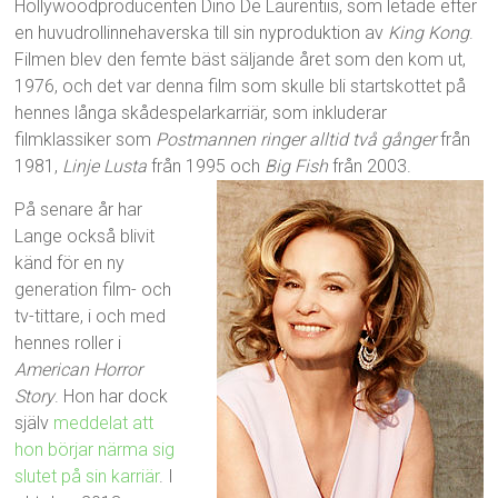
Hollywoodproducenten Dino De Laurentiis, som letade efter
en huvudrollinnehaverska till sin nyproduktion av
King Kong
.
Filmen blev den femte bäst säljande året som den kom ut,
1976, och det var denna film som skulle bli startskottet på
hennes långa skådespelarkarriär, som inkluderar
filmklassiker som
Postmannen ringer alltid två gånger
från
1981,
Linje Lusta
från 1995 och
Big Fish
från 2003.
På senare år har
Lange också blivit
känd för en ny
generation film- och
tv-tittare, i och med
hennes roller i
American Horror
Story
. Hon har dock
själv
meddelat att
hon börjar närma sig
slutet på sin karriär
. I